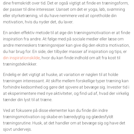
dine fremskridt over tid. Det er også vigtigt at finde en træningsform,
der passer til dine interesser. Uanset om det er yoga, løb, svømning
eller styrketræning, vil du have nemmere ved at opretholde din
motivation, hvis du nyder det, du laver.
En anden effektiv metode til at øge din træningsmotivation er at finde
inspiration fra andre. At følge med på sociale medier eller læse om
andre menneskers træningsrejser kan give dig den ekstra motivation,
du har brug for. En side, der tilbyder masser af inspiration og tips, er
din inspirationskilde
, hvor du kan finde indhold om alt fra kost til
træningsteknikker.
Endelig er det vigtigt at huske, at variation er nøglen til at holde
træningen interessant. At skifte mellem forskellige typer træning kan
forhindre kedsomhed og gøre det sjovere at bevæge sig. Invester tid i
at eksperimentere med nye aktiviteter, og find ud af, hvad der virkelig
tænder din lyst til at træne.
Ved at fokusere på disse elementer kan du finde din indre
træningsmotivation og skabe en bæredygtig og glædesfyldt
træningsrutine. Husk, at det handler om at bevæge sig og have det
sjovt undervejs.