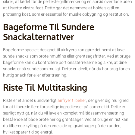
sikrer, at kødet får de perfekte grillmærker og en sprød overflade uden
at tilsætte ekstra fedt. Dette gør det nemmere at holde sig til en
proteinrig kost, som er essentiel for muskelopbygning og restitution.
Bageforme Til Sundere
Snackalternativer
Bageforme specielt designet til airfryers kan gøre det nemt at lave
sunde snacks som proteinmuffins eller grøntsagsfritter. Ved at bruge
bageforme kan du kontrollere portionsstørrelserne og sikre, at dine
snacks er så sunde som muligt. Dette er ideelt, når du har brug for en
hurtig snack før eller efter træning.
Riste Til Multitasking
Riste er et andet uundværligt
airfryer tilbehør
, der giver dig mulighed
for at tilberede flere forskellige ingredienser på samme tid. Dette er
særligt nyttigt, når du vil lave en komplet måltidssammensætning
bestående af både proteiner og grøntsager. Ved at bruge en rist kan
du tilberede kylling på den ene side og grøntsager på den anden,
hvilket sparer tid og energi.